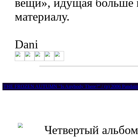
вещи», идущая больше в
материалу.
Dani
THE FROZEN AUTUMN "Is Anybody There?" / (p) 2006 Pandaimon
Четвертый альбом и