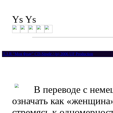
Ys Ys
T.3.R "Моя Фрау" CD-Single / (p) 2006 UF Production
В переводе с немец
означать как «женщина»
стремясь к одномернос