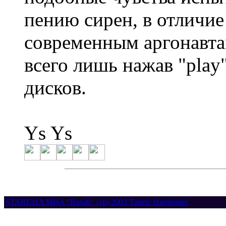
пению сирен, в отличие
современным аргонавта
всего лишь нажав "play
дисков.
Ys Ys
STARUHA MHA "Rusali" / (p) 2003 Tantric Harmonies