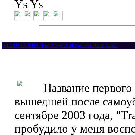
Ys Ys
STARUHA MHA "Fires" / (p) 2004 Agnisvet / Cold Lands
Название первого тр
вышедшей после самоуб
сентябре 2003 года, "Tr
пробудило у меня восп