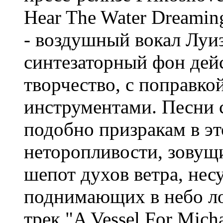
Hear The Water Dreamin
- воздушный вокал Луи
синтезаторный фон дей
творчество, с поправко
инструментами. Песни 
подобно призракам в э
неторопливости, зовущи
шепот духов ветра, нес
поднимающих в небо ло
трек "A Vessel For Mic